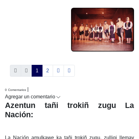
1
2
|
0
Comentarios
Agregar un comentario
Azentun tañi trokiñ zugu La
Nación:
La Nación amulkawe ka tañi trokiñ zugu, zulligi llemay