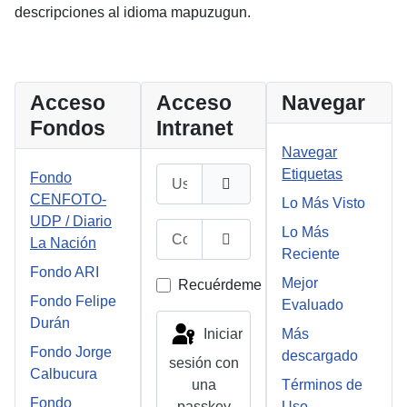
descripciones al idioma mapuzugun.
Acceso
Acceso
Navegar
Fondos
Intranet
Navegar
Usuario
Etiquetas
Fondo
CENFOTO-
Lo Más Visto
UDP / Diario
Contraseña
Lo Más
La Nación
Reciente
Mostrar contraseña
Fondo ARI
Mejor
Recuérdeme
Fondo Felipe
Evaluado
Durán
Iniciar
Más
Fondo Jorge
descargado
sesión con
Calbucura
una
Términos de
Fondo
passkey
Uso