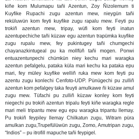
kiñe kom Mulumapu tañi Azentun, Zoy Ñizolemum ti
Kuyfike Rupachi zugu azentun mew, nieygün tañi
reküluwün kom feyti kuyfike zugu rapalu mew. Feyti pu
trokiñ azentun mew, tripay, wüfi kom feyti inatun
azentupechiche tañi küzaw egu azentun trapümka kuyfike
zugu rupalu mew, fey pukintugey tañi chumgechi
chayanazkintugeal pu ka mollfüñ tañi mogen. Ponwi
entuazentunpechi chümkün niey kechu mari waragka
azentun pefalgelu, pataka küla mari kechu ka pataka epu
mari, fey müley kuyfike welliñ ruka mew kom feyti pu
azentu zugu konlechi Cenfoto-UDP. Pünügechi pu zulliñ
azentun kom pefalgey taka feuyti amulkawe ñi küzaw amul
zugu mew. Tüfachi pu zulliñ küzaw konley kom feyti
niegechi pu trokiñ azentun tripalu feyti kiñe waragka regle
mari meli tripantu mew egu epu waragka tripantu llemay.
Pu trokiñ feypiley llemay Chilkatun zugu, Witram püra
amulkan zugu,Trupefülüwün zugu, Zomo, Amutripan zugu,
“Indios” – pu itrofill mapuche tañi feypigel.