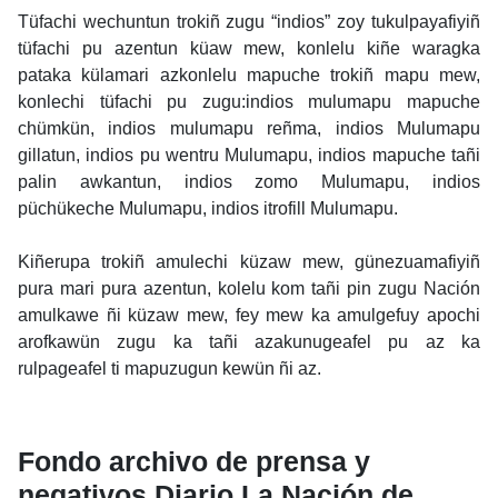
Tüfachi wechuntun trokiñ zugu “indios” zoy tukulpayafiyiñ
tüfachi pu azentun küaw mew, konlelu kiñe waragka
pataka külamari azkonlelu mapuche trokiñ mapu mew,
konlechi tüfachi pu zugu:indios mulumapu mapuche
chümkün, indios mulumapu reñma, indios Mulumapu
gillatun, indios pu wentru Mulumapu, indios mapuche tañi
palin awkantun, indios zomo Mulumapu, indios
püchükeche Mulumapu, indios itrofill Mulumapu.
Kiñerupa trokiñ amulechi küzaw mew, günezuamafiyiñ
pura mari pura azentun, kolelu kom tañi pin zugu Nación
amulkawe ñi küzaw mew, fey mew ka amulgefuy apochi
arofkawün zugu ka tañi azakunugeafel pu az ka
rulpageafel ti mapuzugun kewün ñi az.
Fondo archivo de prensa y
negativos Diario La Nación de